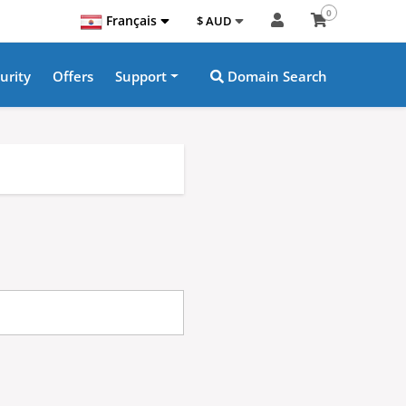
0
Français
$ AUD
urity
Offers
Support
Domain Search