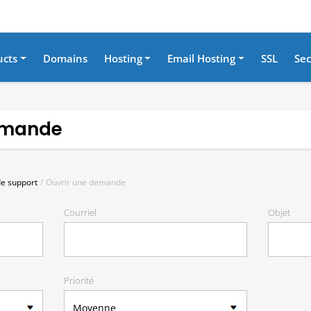
ucts
Domains
Hosting
Email Hosting
SSL
Sec
emande
e support
Ouvrir une demande
Courriel
Objet
Priorité