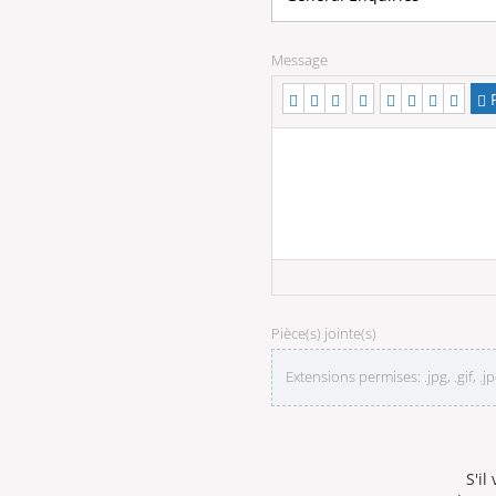
Message
P
Pièce(s) jointe(s)
Extensions permises: .jpg, .gif, .jpe
S'il