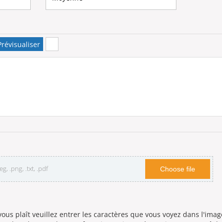
révisualiser
g, .png, .txt, .pdf
Choose file
 vous plaît veuillez entrer les caractères que vous voyez dans l'imag