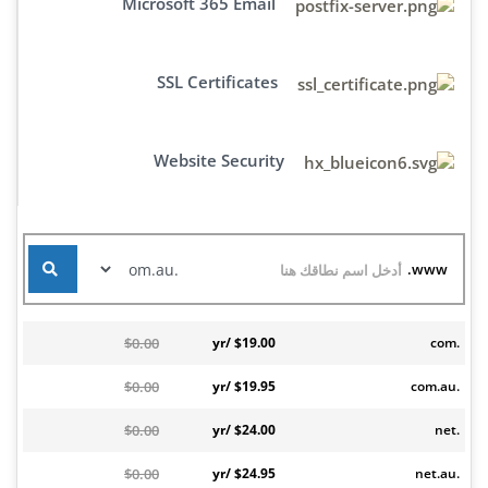
Microsoft 365 Email
SSL Certificates
Website Security
www.
$0.00
$19.00 /yr
.com
$0.00
$19.95 /yr
.com.au
$0.00
$24.00 /yr
.net
$0.00
$24.95 /yr
.net.au