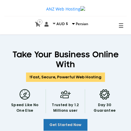
0
$ AUD
Persian
☰
Take Your Business Online
With
Fast, Secure, Powerful Web Hosting!
Speed Like
No
Trusted by 1.2
30 Day
One Else
Millions user
Guarantee
Get Started Now